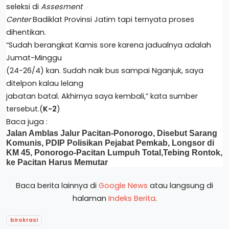
seleksi di
Assesment
Center
Badiklat Provinsi Jatim tapi ternyata proses
dihentikan.
“Sudah berangkat Kamis sore karena jadualnya adalah
Jumat-Minggu
(24-26/4) kan. Sudah naik bus sampai Nganjuk, saya
ditelpon kalau lelang
jabatan batal. Akhirnya saya kembali,” kata sumber
tersebut.(
K-2
)
Baca juga :
Jalan Amblas Jalur Pacitan-Ponorogo
,
Disebut Sarang
Komunis, PDIP Polisikan Pejabat Pemkab
,
Longsor di
KM 45, Ponorogo-Pacitan Lumpuh Total
,
Tebing Rontok,
ke Pacitan Harus Memutar
Baca berita lainnya di
Google News
atau langsung di
halaman
Indeks Berita
.
birokrasi