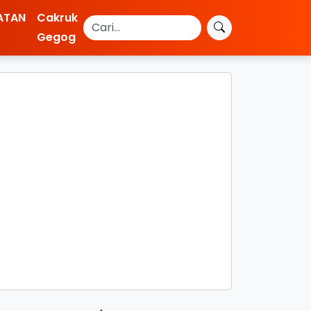
ATAN
Cakruk
Gegog