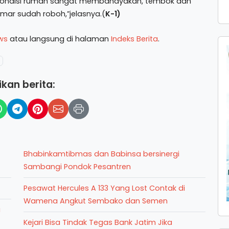
 kondisi rumah sangat membahayakan, tembok dan
amar sudah roboh,”jelasnya.(
K-1)
ws
atau langsung di halaman
Indeks Berita
.
kan berita:
Bhabinkamtibmas dan Babinsa bersinergi
Sambangi Pondok Pesantren
Pesawat Hercules A 133 Yang Lost Contak di
Wamena Angkut Sembako dan Semen
a
Kejari Bisa Tindak Tegas Bank Jatim Jika