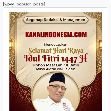
[wpvy_popular_posts]