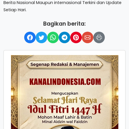
Berita Nasional Maupun internasional Terkini dan Update
Setiap Hari.
Bagikan berita: