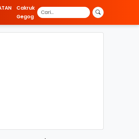
ATAN
Cakruk
Gegog