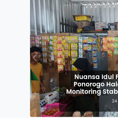
Previous
Idul Fitri 14
Ponorogo Perk
Pelayanan Ke
23