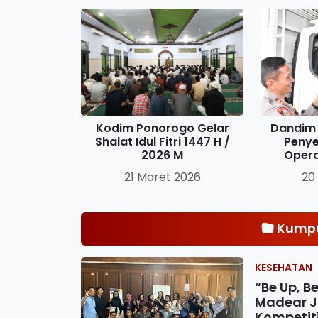
Kodim Ponorogo Gelar
Dandim 
Shalat Idul Fitri 1447 H /
Penye
2026 M
Oper
21 Maret 2026
20
Kumpu
KESEHATAN
“Be Up, B
Madear J
Kompetit