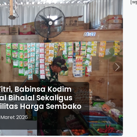
[w
Next
47 H, Anggota Kodim
uat Pengamanan dan
tupat Semeru 2026
 Maret 2026