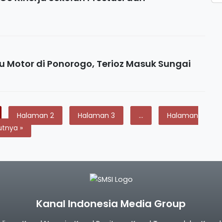
u Motor di Ponorogo, Terioz Masuk Sungai
Halaman
2
Halaman
3
…
Halaman
utnya »
Kanal Indonesia Media Group