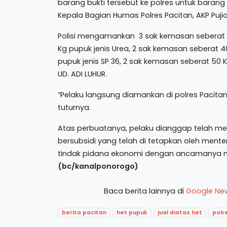
barang bukti tersebut ke polres untuk barang 
Kepala Bagian Humas Polres Pacitan, AKP Pujio
Polisi mengamankan 3 sak kemasan seberat 5
Kg pupuk jenis Urea, 2 sak kemasan seberat 4
pupuk jenis SP 36, 2 sak kemasan seberat 50 K
UD. ADI LUHUR.
“Pelaku langsung diamankan di polres Pacitan 
tuturnya.
Atas perbuatanya, pelaku dianggap telah mel
bersubsidi yang telah di tetapkan oleh ment
tindak pidana ekonomi dengan ancamanya ma
(bc/kanalponorogo)
Baca berita lainnya di
Google Ne
berita pacitan
het pupuk
jual diatas het
polr