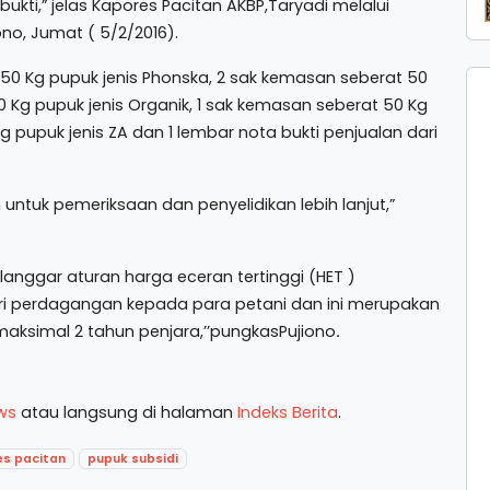
bukti,” jelas Kapores Pacitan AKBP,Taryadi melalui
no, Jumat ( 5/2/2016).
0 Kg pupuk jenis Phonska, 2 sak kemasan seberat 50
0 Kg pupuk jenis Organik, 1 sak kemasan seberat 50 Kg
g pupuk jenis ZA dan 1 lembar nota bukti penjualan dari
untuk pemeriksaan dan penyelidikan lebih lanjut,”
anggar aturan harga eceran tertinggi (HET )
eri perdagangan kepada para petani dan ini merupakan
ksimal 2 tahun penjara,’’pungkasPujiono
.
ws
atau langsung di halaman
Indeks Berita
.
es pacitan
pupuk subsidi