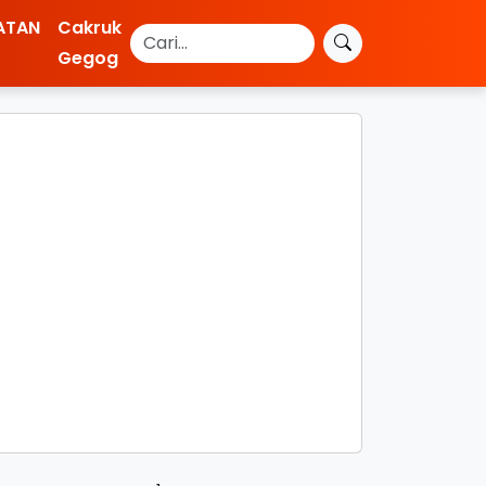
ATAN
Cakruk
Gegog