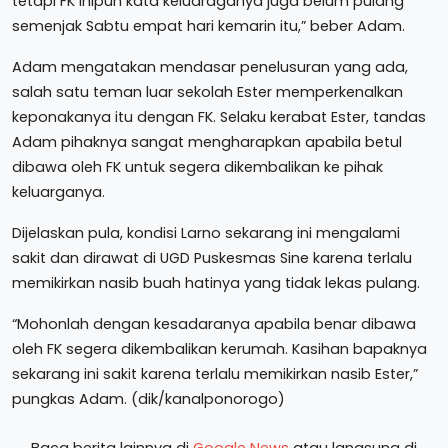
tetapi FK inipun kata keluaraganya juga belum pulang
semenjak Sabtu empat hari kemarin itu,” beber Adam.
Adam mengatakan mendasar penelusuran yang ada,
salah satu teman luar sekolah Ester memperkenalkan
keponakanya itu dengan FK. Selaku kerabat Ester, tandas
Adam pihaknya sangat mengharapkan apabila betul
dibawa oleh FK untuk segera dikembalikan ke pihak
keluarganya.
Dijelaskan pula, kondisi Larno sekarang ini mengalami
sakit dan dirawat di UGD Puskesmas Sine karena terlalu
memikirkan nasib buah hatinya yang tidak lekas pulang.
“Mohonlah dengan kesadaranya apabila benar dibawa
oleh FK segera dikembalikan kerumah. Kasihan bapaknya
sekarang ini sakit karena terlalu memikirkan nasib Ester,”
pungkas Adam. (dik/kanalponorogo)
Baca berita lainnya di
Google News
atau langsung di