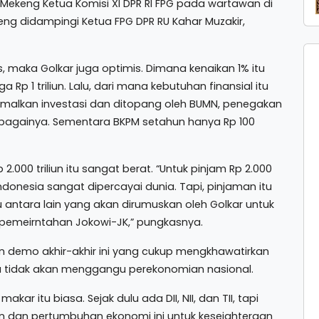
Mekeng Ketua Komisi XI DPR RI FPG pada wartawan di
keng didampingi Ketua FPG DPR RU Kahar Muzakir,
s, maka Golkar juga optimis. Dimana kenaikan 1% itu
 Rp 1 triliun. Lalu, dari mana kebutuhan finansial itu
imalkan investasi dan ditopang oleh BUMN, penegakan
ebagainya. Sementara BKPM setahun hanya Rp 100
000 triliun itu sangat berat. “Untuk pinjam Rp 2.000
ndonesia sangat dipercayai dunia. Tapi, pinjaman itu
 antara lain yang akan dirumuskan oleh Golkar untuk
emeirntahan Jokowi-JK,” pungkasnya.
 demo akhir-akhir ini yang cukup mengkhawatirkan
tu tidak akan menggangu perekonomian nasional.
r itu biasa. Sejak dulu ada DII, NII, dan TII, tapi
n dan pertumbuhan ekonomi ini untuk kesejahteraan