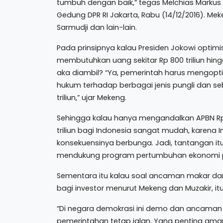
tumbuh dengan baik,” tegas Melchias Markus 
Gedung DPR RI Jakarta, Rabu (14/12/2016). Me
Sarmudji dan lain-lain.
Pada prinsipnya kalau Presiden Jokowi optimi
membutuhkan uang sekitar Rp 800 triliun hingga
aka diambil? “Ya, pemerintah harus mengopt
hukum terhadap berbagai jenis pungli dan s
triliun,” ujar Mekeng.
Sehingga kalau hanya mengandalkan APBN Rp 2.
triliun bagi Indonesia sangat mudah, karena I
konsekuensinya berbunga. Jadi, tantangan itu
mendukung program pertumbuhan ekonomi p
Sementara itu kalau soal ancaman makar dan
bagi investor menurut Mekeng dan Muzakir, i
“Di negara demokrasi ini demo dan ancaman maka
pemerintahan tetap jalan. Yang penting ama