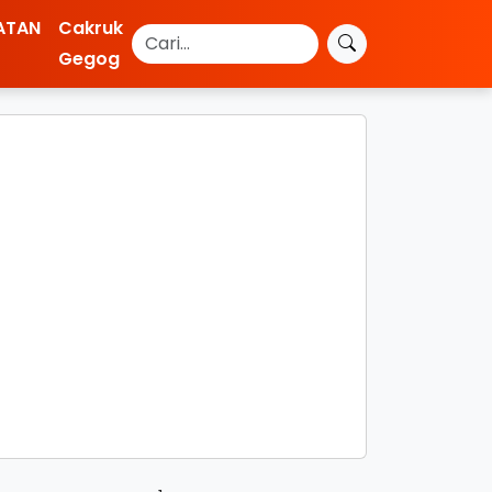
ATAN
Cakruk
Gegog