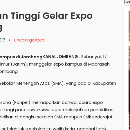
[w
n Tinggi Gelar Expo
g
017
•
Uncategorized
KANALJOMBANG
: Sebanyak 17
 Timur (Jatim), menggelar expo kampus di Madrasah
 Jombang.
dari Sekolah Menengah Atas (SMA), yang ada di Kabupaten
aksana (Panpel) memaparkan bahwa, acara expo
 bagi para siswa-siswi agar melanjutkan pendidikan
idikan di bangku sekolah SMA maupun SMk sederajat.
telah lulus sekolah itu wajib kerja, padahal tidak