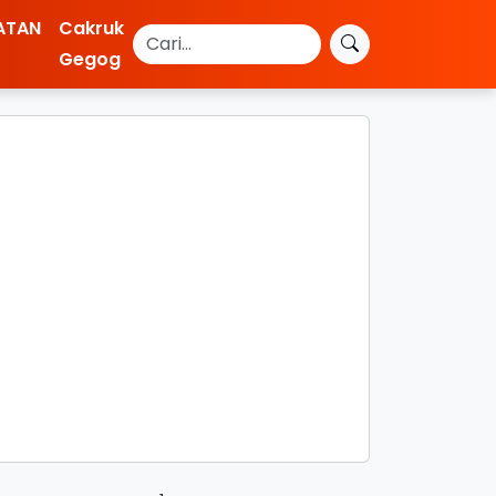
ATAN
Cakruk
Gegog