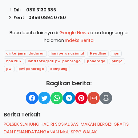
Dili 0811 3130 686
Fenti 0856 0894 0780
Baca berita lainnya di
Google News
atau langsung di
halaman
Indeks Berita
.
air terjun midodaren
hari pers nasional
Headline
hpn
hpn 2017
loba fotografi pwi ponorogo
ponorogo
puhijo
pwi
pwi ponorogo
sampung
Bagikan berita:
Berita Terkait
POLSEK SLAHUNG HADIRI SOSIALISASI MAKAN BERGIZI GRATIS
DAN PENANDATANGANAN MoU SPPG GALAK