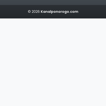
© 2026
Kanalponorogo.com