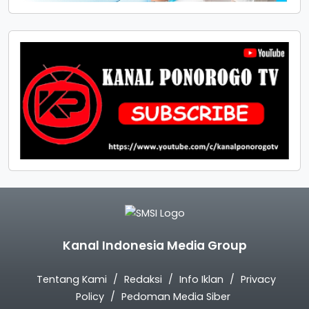
Kanal Indonesia Media Group
Tentang Kami
Redaksi
Info Iklan
Privacy
Policy
Pedoman Media Siber