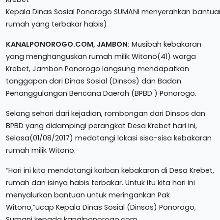
Kepala Dinas Sosial Ponorogo SUMANI menyerahkan bantua
rumah yang terbakar habis)
KANALPONOROGO.COM, JAMBON:
Musibah kebakaran
yang menghanguskan rumah milik Witono(41) warga
Krebet, Jambon Ponorogo langsung mendapatkan
tanggapan dari Dinas Sosial (Dinsos) dan Badan
Penanggulangan Bencana Daerah (BPBD ) Ponorogo.
Selang sehari dari kejadian, rombongan dari Dinsos dan
BPBD yang didampingi perangkat Desa Krebet hari ini,
Selasa(01/08/2017) medatangi lokasi sisa-sisa kebakaran
rumah milik Witono.
“Hari ini kita mendatangi korban kebakaran di Desa Krebet,
rumah dan isinya habis terbakar. Untuk itu kita hari ini
menyalurkan bantuan untuk meringankan Pak
Witono,”ucap Kepala Dinas Sosial (Dinsos) Ponorogo,
Sumani kepada kanalponorogo.com.