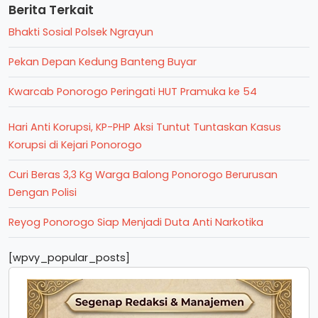
Berita Terkait
Bhakti Sosial Polsek Ngrayun
Pekan Depan Kedung Banteng Buyar
Kwarcab Ponorogo Peringati HUT Pramuka ke 54
Hari Anti Korupsi, KP-PHP Aksi Tuntut Tuntaskan Kasus
Korupsi di Kejari Ponorogo
Curi Beras 3,3 Kg Warga Balong Ponorogo Berurusan
Dengan Polisi
Reyog Ponorogo Siap Menjadi Duta Anti Narkotika
[wpvy_popular_posts]