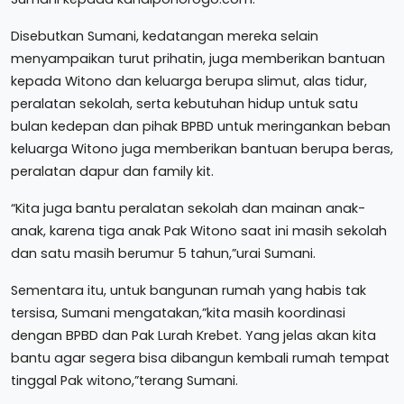
Disebutkan Sumani, kedatangan mereka selain
menyampaikan turut prihatin, juga memberikan bantuan
kepada Witono dan keluarga berupa slimut, alas tidur,
peralatan sekolah, serta kebutuhan hidup untuk satu
bulan kedepan dan pihak BPBD untuk meringankan beban
keluarga Witono juga memberikan bantuan berupa beras,
peralatan dapur dan family kit.
“Kita juga bantu peralatan sekolah dan mainan anak-
anak, karena tiga anak Pak Witono saat ini masih sekolah
dan satu masih berumur 5 tahun,”urai Sumani.
Sementara itu, untuk bangunan rumah yang habis tak
tersisa, Sumani mengatakan,”kita masih koordinasi
dengan BPBD dan Pak Lurah Krebet. Yang jelas akan kita
bantu agar segera bisa dibangun kembali rumah tempat
tinggal Pak witono,”terang Sumani.