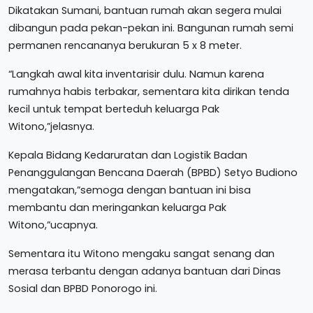
Dikatakan Sumani, bantuan rumah akan segera mulai
dibangun pada pekan-pekan ini. Bangunan rumah semi
permanen rencananya berukuran 5 x 8 meter.
“Langkah awal kita inventarisir dulu. Namun karena
rumahnya habis terbakar, sementara kita dirikan tenda
kecil untuk tempat berteduh keluarga Pak
Witono,”jelasnya.
Kepala Bidang Kedaruratan dan Logistik Badan
Penanggulangan Bencana Daerah (BPBD) Setyo Budiono
mengatakan,”semoga dengan bantuan ini bisa
membantu dan meringankan keluarga Pak
Witono,”ucapnya.
Sementara itu Witono mengaku sangat senang dan
merasa terbantu dengan adanya bantuan dari Dinas
Sosial dan BPBD Ponorogo ini.