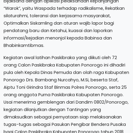
bijaksana dengan aplikasi pelaksanaan kepanjangan
“Warok”, yaitu Waspada terhadap radikalisme, Rekatkan
silaturahmi, toleransi dan kerjasama masyarakat,
Optimalkan Siskamling dan aturan wajib lapor bagi
pendatang baru dan Ketahui, kuasai dan laporkan
informasi/kejadian menonjol kepada Babinsa dan
Bhabinkamtibmas.
Kegiatan awal latihan Paskibraka yang diikuti oleh 72
orang Calon Paskibraka Kabupaten Ponorogo ini dihadiri
pula oleh Kepala Dinas Pemuda dan olah raga Kabupaten
Ponorogo Drs. Bambang Nurcahyo, M.Si, beserta Staf,
Aiptu Toni Girindra Staf Binmas Polres Ponorogo, serta 25
orang anggota Purna Paskibraka Kabupaten Ponorogo.
Usai menerima gemblengan dari Dandim 0802/Ponorogo,
kegiatan dilanjutkan dengan Tantingan yang
dimaksudkan sebagai pernyataan siap melaksanakan
tugas-tugas sebagai Pasukan Pengibar Bendera Pusaka
bagi Calon Paskibraka Kabupaten Ponorogo tahun 2018