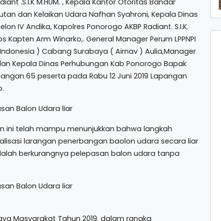
diant .S.I.K M.HUM. , Kepala Kantor Otoritas Bandar
gkutan dan Kelaikan Udara Nafhan Syahroni, Kepala Dinas
elon IV Andika, Kapolres Ponorogo AKBP Radiant. S.I.K.
ps Kapten Arm Winarko,. General Manager Perum LPPNPI
ndonesia ) Cabang Surabaya ( Airnav ) Aulia,Manager
T dan Kepala Dinas Perhubungan Kab Ponorogo Bapak
apangan 65 peserta pada Rabu 12 Juni 2019 Lapangan
.
an ini telah mampu menunjukkan bahwa langkah
alisasi larangan penerbangan baolon udara secara liar
 adalah berkurangnya pelepasan balon udara tanpa
ya Masyarakat Tahun 2019. dalam rangka