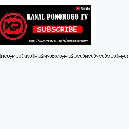
NCUyMCU3MyU3MiU2MyUzRCUyMiU2OCU3NCU3NCU3MCU3MyUzQSUyR