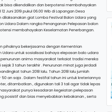
ak bisa dikendalikan dan berpotensi membahayakan
12 Juni 2019 pukul 06.00 Wib di Lapangan Desa
dilaksanakan giat Lomba Festival Balon Udara yang
lon Udara Dalam rangka Penanganan Pelepasan balon
berpotensi membahayakan Keselamatan Penerbangan.
kan pihaknya bekerjasama dengan Kementrian
 Udara untuk sosialisasi bahaya elepasan balo udara
n penurunan animo masyarakat terkaiat tradisi mereka
jak 3 tahun terakhir . Penurunan minat juga jerdadi
bandingkat tahun 2018 lalu. Tahun 2018 lalu jumlah
0 an saja . Dalam festifal tahun ini untuk kreteriannya
r, ditambatkan , digunakan tali 3 tali agar tidak lepas
ni masyarakat punya kesadaran kegeiatan pelepasan
yang posistif dan bias menyebabkan kebakanan , serta