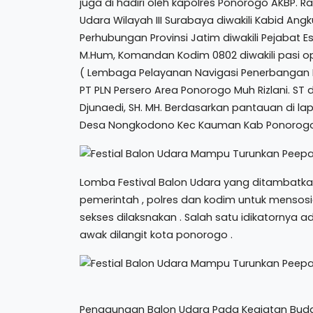
juga di hadiri oleh kapolres Ponorogo AKBP. Ra
Udara Wilayah III Surabaya diwakili Kabid An
Perhubungan Provinsi Jatim diwakili Pejabat Es
M.Hum, Komandan Kodim 0802 diwakili pasi o
( Lembaga Pelayanan Navigasi Penerbangan I
PT PLN Persero Area Ponorogo Muh Rizlani. S
Djunaedi, SH. MH. Berdasarkan pantauan di l
Desa Nongkodono Kec Kauman Kab Ponorogo
Lomba Festival Balon Udara yang ditambatk
pemerintah , polres dan kodim untuk mensosi
sekses dilaksnakan . Salah satu idikatornya
awak dilangit kota ponorogo .
Penggunaan Balon Udara Pada Kegiatan Buda