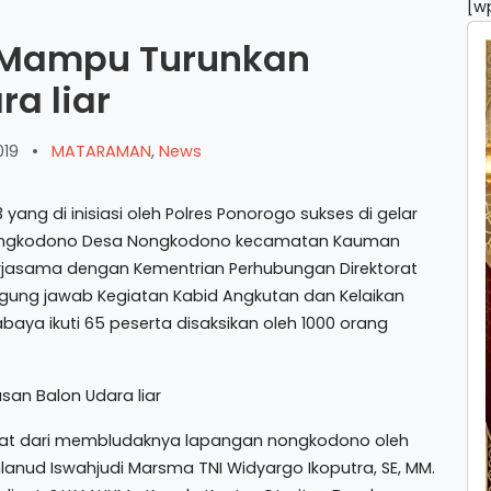
[w
a Mampu Turunkan
a liar
019
•
MATARAMAN
,
News
ang di inisiasi oleh Polres Ponorogo sukses di gelar
 Nongkodono Desa Nongkodono kecamatan Kauman
kerjasama dengan Kementrian Perhubungan Direktorat
ung jawab Kegiatan Kabid Angkutan dan Kelaikan
abaya ikuti 65 peserta disaksikan oleh 1000 orang
lihat dari membludaknya lapangan nongkodono oleh
nlanud Iswahjudi Marsma TNI Widyargo Ikoputra, SE, MM.