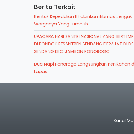
Berita Terkait
Bentuk Kepedulian Bhabinkamtibmas Jenguk
Warganya Yang Lumpuh.
UPACARA HARI SANTRI NASIONAL YANG BERTEM
DI PONDOK PESANTREN SENDANG DERAJAT DI DS
SENDANG KEC. JAMBON PONOROGO
Dua Napi Ponorogo Langsungkan Penikahan d
Lapas
Kanal Ma