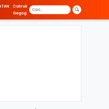
ATAN
Cakruk
Gegog