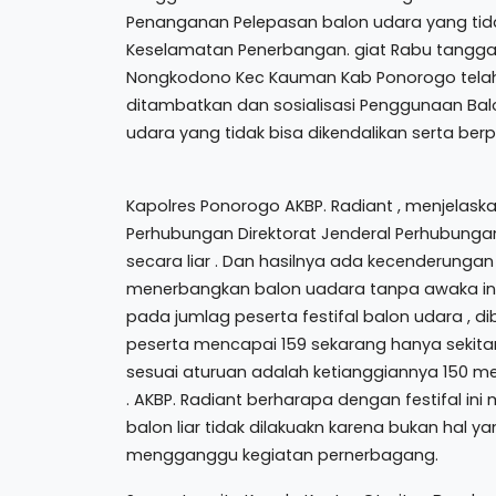
Penanganan Pelepasan balon udara yang tid
Keselamatan Penerbangan. giat Rabu tanggal 
Nongkodono Kec Kauman Kab Ponorogo telah 
ditambatkan dan sosialisasi Penggunaan Ba
udara yang tidak bisa dikendalikan serta 
Kapolres Ponorogo AKBP. Radiant , menjelas
Perhubungan Direktorat Jenderal Perhubungan
secara liar . Dan hasilnya ada kecenderunga
menerbangkan balon uadara tanpa awaka ini se
pada jumlag peserta festifal balon udara , di
peserta mencapai 159 sekarang hanya sekitar 5
sesuai aturuan adalah ketianggiannya 150 mete
. AKBP. Radiant berharapa dengan festifal i
balon liar tidak dilakuakn karena bukan hal 
mengganggu kegiatan pernerbagang.