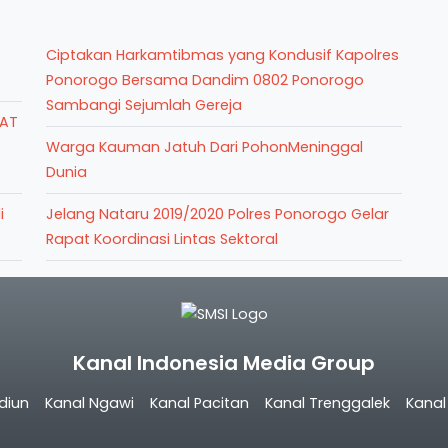
Ciptakan Harkamtibmas yang Kondusif Kapolres
Ponorogo Bersama Dandim 0802 Ponorogo
Sambangi Sejumlah Gereja
PAT
Warga Kauman Jatuh Dari PohonMeninggal
Dunia
i
Jelang Nataru 2019/2020 Polres Ponorogo Gelar
Rapat Koordinasi Lintas Sektoral
Kanal Indonesia Media Group
diun
Kanal Ngawi
Kanal Pacitan
Kanal Trenggalek
Kana