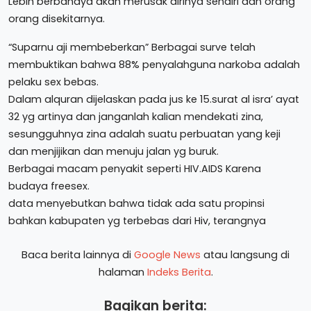
Lebih berbahaya akan merusak dirinya sendiri dan orang
orang disekitarnya.
“Suparnu aji membeberkan” Berbagai surve telah
membuktikan bahwa 88% penyalahguna narkoba adalah
pelaku sex bebas.
Dalam alquran dijelaskan pada jus ke 15.surat al isra’ ayat
32 yg artinya dan janganlah kalian mendekati zina,
sesungguhnya zina adalah suatu perbuatan yang keji
dan menjijikan dan menuju jalan yg buruk.
Berbagai macam penyakit seperti HIV.AIDS Karena
budaya freesex.
data menyebutkan bahwa tidak ada satu propinsi
bahkan kabupaten yg terbebas dari Hiv, terangnya
Baca berita lainnya di
Google News
atau langsung di
halaman
Indeks Berita
.
Bagikan berita: