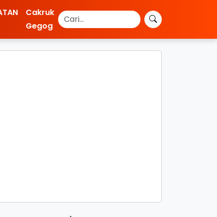
ATAN
Cakruk
Gegog