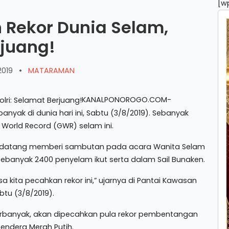
[w
 Rekor Dunia Selam,
rjuang!
2019
•
MATARAMAN
KANALPONOROGO.COM-
yak di dunia hari ini, Sabtu (3/8/2019). Sebanyak
 World Record (GWR) selam ini.
ang datang memberi sambutan pada acara Wanita Selam
sebanyak 2400 penyelam ikut serta dalam Sail Bunaken.
sa kita pecahkan rekor ini,” ujarnya di Pantai Kawasan
tu (3/8/2019).
terbanyak, akan dipecahkan pula rekor pembentangan
Bendera Merah Putih.