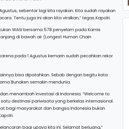
 Agustus, sebentar lagi kita rayakan. Kita sudah rayakan
ara. Tentu juga ini akan kita viralkan,” tegas Kapolri.
lakukan WASI bersama 578 penyelam pada Kamis
rpanjang di bawah air (Longest Human Chain
 karena pada 1 Agustus kemarin sudah pecahkan rekor
or lainnya bisa dipatahkan. Sebab dengan begitu kata
 nama Bunaken semakin mendunia.
a dan menambah investasi di Indonesia. “Welcome to
satu destinasi pariwisata yang berkelas internasional.
t bagi masyarakat dan bangsa Indonesia bukan
apolri.
ncaran bagi upaya kita ini. Selamat berjuang,”