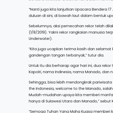
“Nanti juga kita lanjutkan Upacara Bendera 17
duluan di sini, di bawah laut dalam bentuk upac
Sebelumnya, aksi pemecahan rekor telah di
(1/8/2019). Yakni rekor rangkaian manusia te
Underwater).
“Kita juga ucapkan terima kasih dan selamat
gandengan tangan terbanyak,” tutur dia.
Untuk itu dia berharap agar hari ini, dua rek
Kapolri, nama Indinesia, nama Manado, dan
Sehingga, bisa lebih mendongkrak pariwisat
the Indonesia, welcome to the Manado, salah 
Mudah-mudahan upaya kita memberi manfaa
hanya di Sulawesi Utara dan Manado,” sebut K
“Semoga Tuhan Yang Maha Kuasa memberi kela