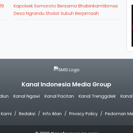
19
Kapolsek Somoroto Bersama Bhabinkamtibmas
Desa Ngrandu Sholat Subuh Berjamaah
Kanal Indonesia Media Group
diun
Kanal Ngawi
Kanal Pacitan
Kanal Trenggalek
Kana
 Kami
Redaksi
Info Iklan
Privacy Policy
Pedoman Med