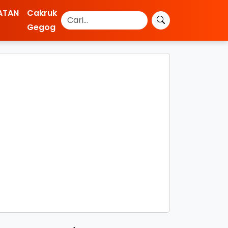
ATAN
Cakruk
Gegog