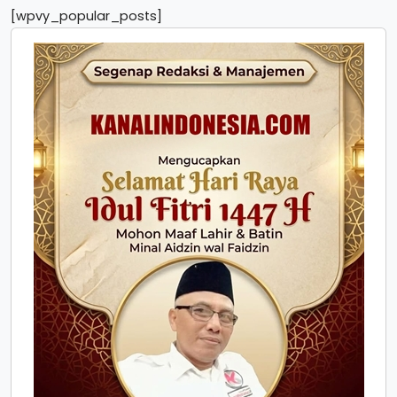
[wpvy_popular_posts]