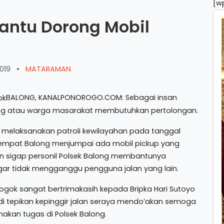
[w
Bantu Dorong Mobil
019
•
MATARAMAN
BALONG, KANALPONOROGO.COM: Sebagai insan
ng atau warga masarakat membutuhkan pertolongan.
at melaksanakan patroli kewilayahan pada tanggal
 empat Balong menjumpai ada mobil pickup yang
 sigap personil Polsek Balong membantunya
agar tidak mengganggu pengguna jalan yang lain.
ok sangat bertrimakasih kepada Bripka Hari Sutoyo
i tepikan kepinggir jalan seraya mendo’akan semoga
kan tugas di Polsek Balong.