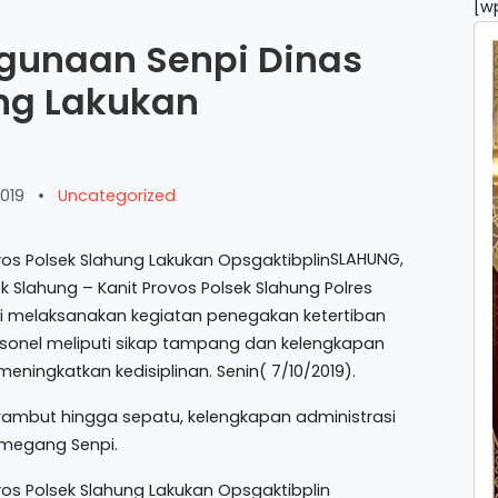
[w
hgunaan Senpi Dinas
ung Lakukan
019
•
Uncategorized
SLAHUNG,
Slahung – Kanit Provos Polsek Slahung Polres
agi melaksanakan kegiatan penegakan ketertiban
ersonel meliputi sikap tampang dan kelengkapan
ningkatkan kedisiplinan. Senin( 7/10/2019).
 rambut hingga sepatu, kelengkapan administrasi
emegang Senpi.