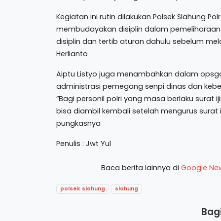
Kegiatan ini rutin dilakukan Polsek Slahung 
membudayakan disiplin dalam pemeliharaan ke
disiplin dan tertib aturan dahulu sebelum mel
Herlianto
Aiptu Listyo juga menambahkan dalam opsgakt
administrasi pemegang senpi dinas dan keber
“Bagi personil polri yang masa berlaku surat
bisa diambil kembali setelah mengurus surat i
pungkasnya
Penulis : Jwt Yul
Baca berita lainnya di
Google Ne
polsek slahung
slahung
Bagi