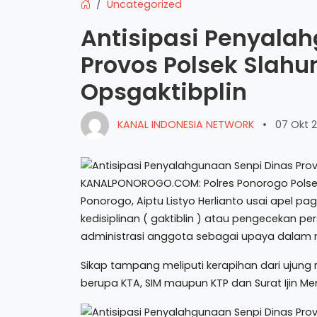
Uncategorized
Antisipasi Penyala
Provos Polsek Slah
Opsgaktibplin
KANAL INDONESIA NETWORK
•
07 Okt 2
KANALPONOROGO.COM: Polres Ponorogo Polsek 
Ponorogo, Aiptu Listyo Herlianto usai apel p
kedisiplinan ( gaktiblin ) atau pengecekan p
administrasi anggota sebagai upaya dalam me
Sikap tampang meliputi kerapihan dari ujung
berupa KTA, SIM maupun KTP dan Surat Ijin M