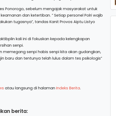
Polres Ponorogo, sebelum mengajak masyarakat untuk
amanan dan ketertiban. ” Setiap personel Polri wajib
akukan tugasnya”, tandas Kanit Provos Aiptu Listyo
ibplin kali ini di fokuskan kepada kelengkapan
sihan senpi.
 ijin memegang senpi habis senpi kita akan gudangkan,
jin baru dan tentunya telah lulus dalam tes psikologis”
ws
atau langsung di halaman
Indeks Berita
.
kan berita: