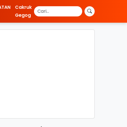
ATAN
Cakruk
Gegog