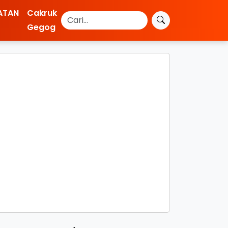
ATAN
Cakruk
Gegog