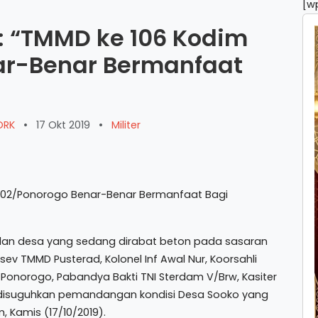
[w
 : “TMMD ke 106 Kodim
ar-Benar Bermanfaat
WORK
•
17 Okt 2019
•
Militer
lan desa yang sedang dirabat beton pada sasaran
v TMMD Pusterad, Kolonel Inf Awal Nur, Koorsahli
Ponorogo, Pabandya Bakti TNI Sterdam V/Brw, Kasiter
o disuguhkan pemandangan kondisi Desa Sooko yang
, Kamis (17/10/2019).