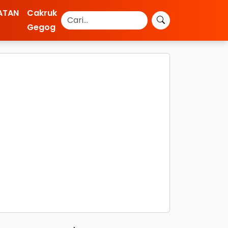
ATAN
Cakruk
Gegog