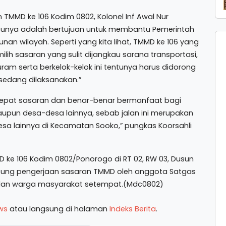
n TMMD ke 106 Kodim 0802, Kolonel Inf Awal Nur
atunya adalah bertujuan untuk membantu Pemerintah
 wilayah. Seperti yang kita lihat, TMMD ke 106 yang
ih sasaran yang sulit dijangkau sarana transportasi,
curam serta berkelok-kelok ini tentunya harus didorong
edang dilaksanakan.”
 tepat sasaran dan benar-benar bermanfaat bagi
upun desa-desa lainnya, sebab jalan ini merupakan
a lainnya di Kecamatan Sooko,” pungkas Koorsahli
ke 106 Kodim 0802/Ponorogo di RT 02, RW 03, Dusun
gsung pengerjaan sasaran TMMD oleh anggota Satgas
 dan warga masyarakat setempat.(Mdc0802)
ws
atau langsung di halaman
Indeks Berita
.