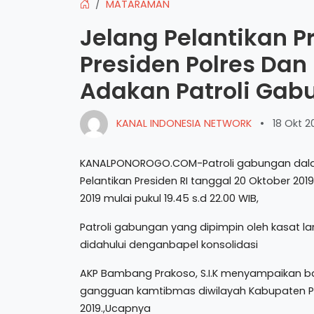
MATARAMAN
Jelang Pelantikan P
Presiden Polres Da
Adakan Patroli Gab
KANAL INDONESIA NETWORK
•
18 Okt 2
KANALPONOROGO.COM-Patroli gabungan dal
Pelantikan Presiden RI tanggal 20 Oktober 20
2019 mulai pukul 19.45 s.d 22.00 WIB,
Patroli gabungan yang dipimpin oleh kasat la
didahului denganbapel konsolidasi
AKP Bambang Prakoso, S.I.K menyampaikan b
gangguan kamtibmas diwilayah Kabupaten Po
2019.,Ucapnya