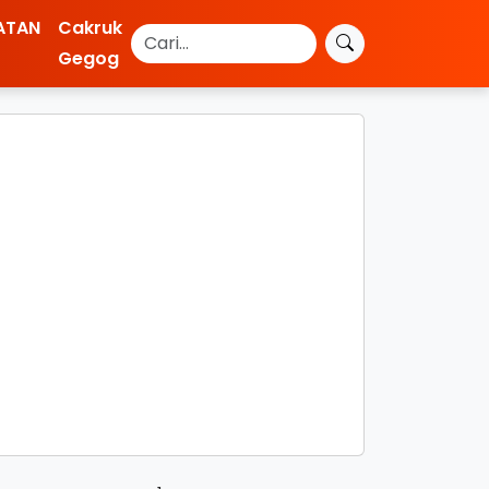
ATAN
Cakruk
Gegog