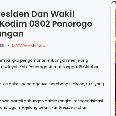
[w
residen Dan Wakil
n Kodim 0802 Ponorogo
ungan
019
•
MATARAMAN
,
News
am rangka pengamanan imbangan menjelang
19 diwilayah Kab. Ponorogo. Jumat tanggal 18 Oktober
ntas polres ponorogo AKP Bambang Prakoso, S.I.K. yang
ahwa patroli gabungan dalam rangka mengantisipasi
norogo menjelang pelantikan Presiden tahun