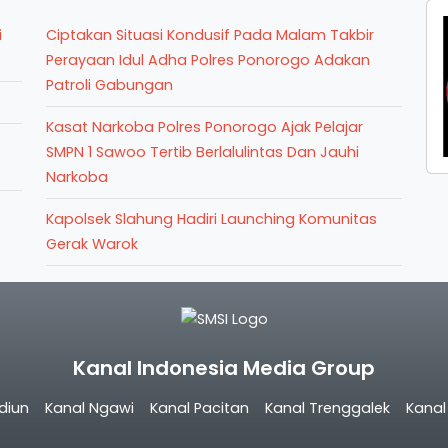
i
Ciptakan Situasi Kondusif Pada Malam Takbir
Perayaan Idul Adha Polres Ponorogo Adakan
Patroli Gabungan
Kasat Narkoba Polres Ponorogo Ajak Pelajar
SMPN 1 Sawoo Tertib Berlalulintas Dan Jauhi
Narkoba
Kapolsek Slahung Hadiri Launching Komunitas
Gerak Warok
Kanal Indonesia Media Group
diun
Kanal Ngawi
Kanal Pacitan
Kanal Trenggalek
Kana