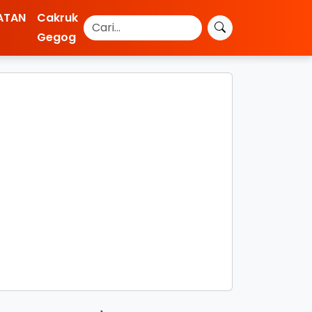
ATAN
Cakruk
Gegog