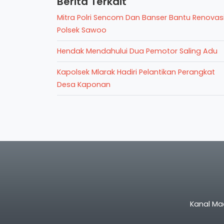
Berita Terkait
Mitra Polri Sencom Dan Banser Bantu Renovas
Polsek Sawoo
Hendak Mendahului Dua Pemotor Saling Adu
Kapolsek Mlarak Hadiri Pelantikan Perangkat
Desa Kaponan
Kanal Ma