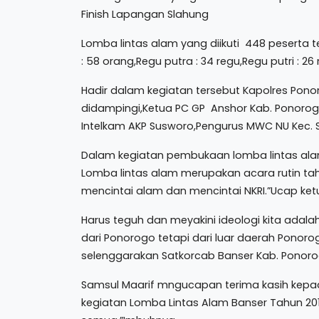
Finish Lapangan Slahung
Lomba lintas alam yang diikuti 448 peserta te
: 58 orang,Regu putra : 34 regu,Regu putri : 2
Hadir dalam kegiatan tersebut Kapolres Ponorogo,
didampingi,Ketua PC GP Anshor Kab. Ponorogo
Intelkam AKP Susworo,Pengurus MWC NU Kec. 
Dalam kegiatan pembukaan lomba lintas ala
Lomba lintas alam merupakan acara rutin t
mencintai alam dan mencintai NKRI.”Ucap ket
Harus teguh dan meyakini ideologi kita adalah 
dari Ponorogo tetapi dari luar daerah Ponor
selenggarakan Satkorcab Banser Kab. Ponoro
Samsul Maarif mngucapan terima kasih kep
kegiatan Lomba Lintas Alam Banser Tahun 2