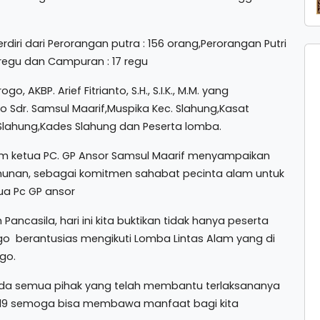
rdiri dari Perorangan putra : 156 orang,Perorangan Putri
6 regu dan Campuran : 17 regu
 AKBP. Arief Fitrianto, S.H., S.I.K., M.M. yang
 Sdr. Samsul Maarif,Muspika Kec. Slahung,Kasat
Slahung,Kades Slahung dan Peserta lomba.
m ketua PC. GP Ansor Samsul Maarif menyampaikan
ahunan, sebagai komitmen sahabat pecinta alam untuk
ua Pc GP ansor
Pancasila, hari ini kita buktikan tidak hanya peserta
ogo berantusias mengikuti Lomba Lintas Alam yang di
go.
ada semua pihak yang telah membantu terlaksananya
019 semoga bisa membawa manfaat bagi kita