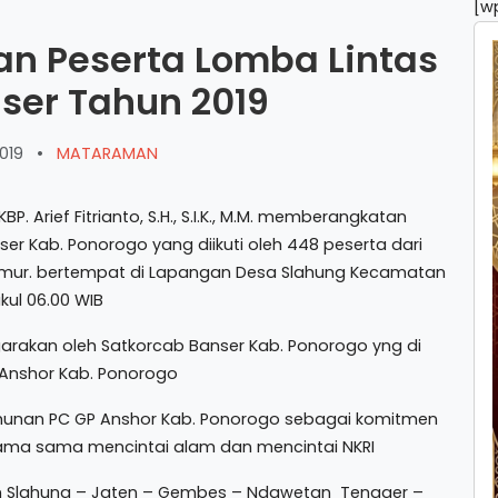
[w
an Peserta Lomba Lintas
ser Tahun 2019
019
•
MATARAMAN
rief Fitrianto, S.H., S.I.K., M.M. memberangkatan
er Kab. Ponorogo yang diikuti oleh 448 peserta dari
imur. bertempat di Lapangan Desa Slahung Kecamatan
kul 06.00 WIB
arakan oleh Satkorcab Banser Kab. Ponorogo yng di
P Anshor Kab. Ponorogo
ahunan PC GP Anshor Kab. Ponorogo sebagai komitmen
ama sama mencintai alam dan mencintai NKRI
an Slahung – Jaten – Gembes – Ndawetan Tengger –