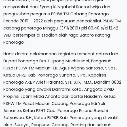
masyarakat Haul Eyang Ki Ngabehi Soerodiwirjo dan
pengukuhan pengurus PSHW TM Cabang Ponorogo
Periode 2019 – 2022 oleh perguruan pencak silat PSHW TM
cabang ponorogo Minggu (3/11/2019) pkl 09.40 s/d 12.42
WIB. bertempat di stadion olah raga Batoro Katong
Ponorogo.
Hadir dalam pelaksanaan kegiatan tersebut antara lain
Bupati Ponorogo Drs. H. Ipong Muchlissoni, Pengasuh
Pusat PSHW TM Madiun H.R. Agus Wijono Santoso, S.Sos.,
Ketua DPRD Kab. Ponorogo Sunarto, S.Pd., Kapolres
Ponorogo AKBP Arief Fitrianto, S.H., S.I.K., M.M., Dandim 0802
Ponorogo yang diwakili Danramil Kota., Anggota DPRD
Propinsi Jatim Mirza Ananta dari partai Nasdem, Ketua
PSHW TM Pusat Madiun Cabang Ponorogo Edi Yuli
Asnanto, Ketua PSHT Cab. Ponorogo Prijono Boedhi
Setyawan, S.H., Ketua FKPSB Kab. Ponorogo yang di wakili
oleh Suroyo., Pengurus Cabang, Ranting dan seluruh