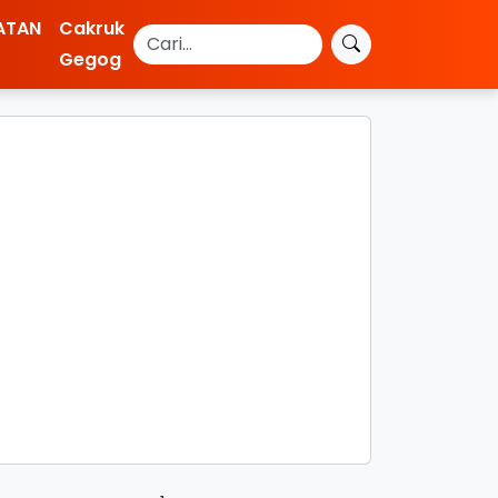
ATAN
Cakruk
Gegog