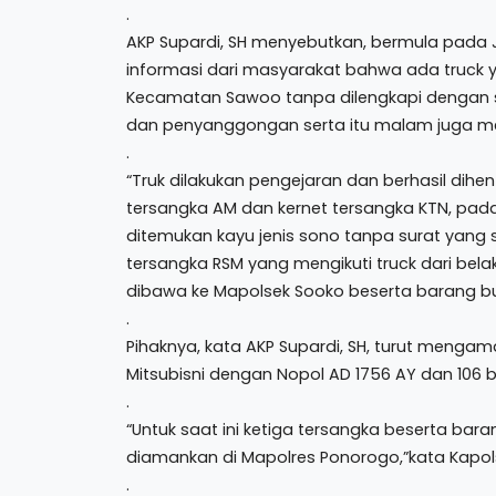
.
AKP Supardi, SH menyebutkan, bermula pada 
informasi dari masyarakat bahwa ada truck 
Kecamatan Sawoo tanpa dilengkapi dengan s
dan penyanggongan serta itu malam juga mel
.
“Truk dilakukan pengejaran dan berhasil dihen
tersangka AM dan kernet tersangka KTN, pad
ditemukan kayu jenis sono tanpa surat yan
tersangka RSM yang mengikuti truck dari bela
dibawa ke Mapolsek Sooko beserta barang bu
.
Pihaknya, kata AKP Supardi, SH, turut mengam
Mitsubisni dengan Nopol AD 1756 AY dan 106 
.
“Untuk saat ini ketiga tersangka beserta bara
diamankan di Mapolres Ponorogo,”kata Kapol
.