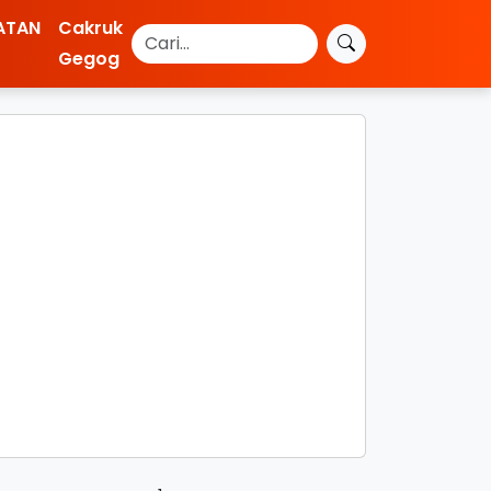
ATAN
Cakruk
Gegog