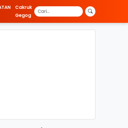
ATAN
Cakruk
Gegog