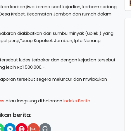
lkan korban jiwa karena saat kejadian, korbam sedang
i Desa Krebet, Kecamatan Jambon dan rumah dalam
akaran diakibatkan dari sumbu minyak (ublek ) yang
ggal pergi,”ucap Kapolsek Jambon, Iptu Nanang
sebut ludes terbakar dan dengan kejadian tersebut
g lebih Rp1.500.000,-.
laporan tersebut segera meluncur dan mwlakukan
ws
atau langsung di halaman
Indeks Berita
.
kan berita: