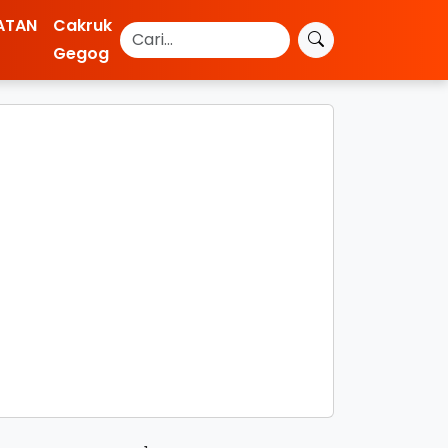
ATAN
Cakruk
Gegog