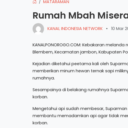
MATARAMAN
Rumah Mbah Misera
KANAL INDONESIA NETWORK
•
10 Mar 
KANALPONOROGO.COM: Kebakaran melanda rum
Blembem, Kecamatan jambon, Kabupaten Pon
Kejadian diketahui peetama kali oleh Suparma
memberikan minum hewan ternak sapi milikn
rumahnya.
Sesampainya di belakang rumahnya Suparma
korban.
Mengetahui api sudah membesar, Suparman s
membantu memadamkan api agar tidak mer
korban.