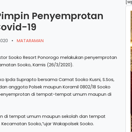
[w
Pimpin Penyemprotan
Covid-19
2020
•
MATARAMAN
ktor Sooko Resort Ponorogo melakukan penyemprotan
amatan Sooko, Kamis (26/3/2020).
ko Ipda Suprapto bersama Camat Sooko Kusni, S.Sos,
d dan anggota Polsek maupun Koramil 0802/18 Sooko
penyemprotan di tempat-tempat umum maupun di
kan di tempat umum maupun sekolah dan tempat
ah Kecamatan Sooko,”ujar Wakapolsek Sooko.