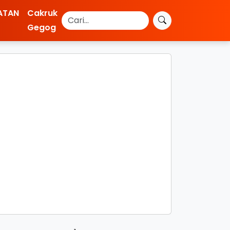
ATAN
Cakruk
Gegog