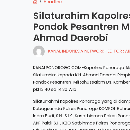
Headline
Silaturahim Kapolr
Pondok Pesantren M
Ahmad Daerobi
KANAL INDONESIA NETWORK- EDITOR : 
KANALPONOROGO.COM-Kapolres Ponorogo AKBP Mo
Silaturahim kepada K.H. Ahmad Daerobi Pimp
Pondok Pesantren Miftahussalam Ds. Kambeng
pkl 13.40 sd 14.30 Wib
Sillaturrahmi Kapolres Ponorogo yang di dam
Kabagsumda Polres Ponorogo KOMPOL Bahrun Nas
Indra Budi, S.H., S.I.K., Kasatbinmas Polres Po
AKP Paidi, S.H., KBO Satbinmas Polres Ponorogo