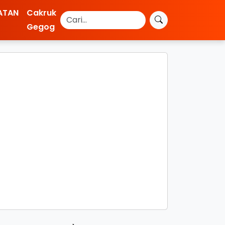
ATAN
Cakruk
Gegog