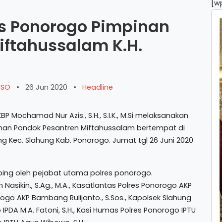
[w
es Ponorogo Pimpinan
iftahussalam K.H.
ARSO
•
26 Jun 2020
•
Headline
chamad Nur Azis., S.H., S.I.K., M.Si melaksanakan
inan Pondok Pesantren Miftahussalam bertempat di
 Kec. Slahung Kab. Ponorogo. Jumat tgl 26 Juni 2020
ping oleh pejabat utama polres ponorogo.
ikin., S.Ag., M.A., Kasatlantas Polres Ponorogo AKP
norogo AKP Bambang Rulijanto., S.Sos., Kapolsek Slahung
 IPDA M.A. Fatoni, S.H., Kasi Humas Polres Ponorogo IPTU