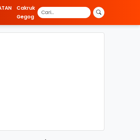
ATAN
Cakruk
Gegog