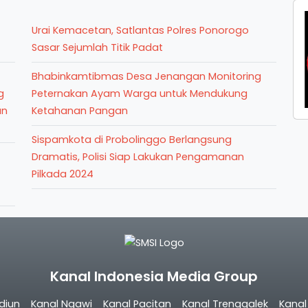
Urai Kemacetan, Satlantas Polres Ponorogo
Sasar Sejumlah Titik Padat
Bhabinkamtibmas Desa Jenangan Monitoring
g
Peternakan Ayam Warga untuk Mendukung
an
Ketahanan Pangan
Sispamkota di Probolinggo Berlangsung
Dramatis, Polisi Siap Lakukan Pengamanan
Pilkada 2024
Kanal Indonesia Media Group
diun
Kanal Ngawi
Kanal Pacitan
Kanal Trenggalek
Kana