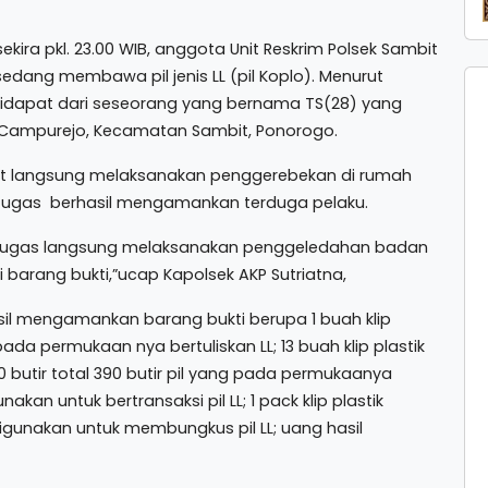
kira pkl. 23.00 WIB, anggota Unit Reskrim Polsek Sambit
edang membawa pil jenis LL (pil Koplo). Menurut
 didapat dari seseorang yang bernama TS(28) yang
Campurejo, Kecamatan Sambit, Ponorogo.
mbit langsung melaksanakan penggerebekan di rumah
 Petugas berhasil mengamankan terduga pelaku.
etugas langsung melaksanakan penggeledahan badan
 barang bukti,”ucap Kapolsek AKP Sutriatna,
sil mengamankan barang bukti berupa 1 buah klip
pada permukaan nya bertuliskan LL; 13 buah klip plastik
butir total 390 butir pil yang pada permukaanya
kan untuk bertransaksi pil LL; 1 pack klip plastik
 digunakan untuk membungkus pil LL; uang hasil