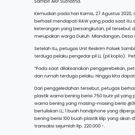
Sambit AKP Sutriatna.
Kemudian pada hari Kamis, 27 Agustus 2020, se
berhasil mendapati RAW yang pada saat itu s
keterangan yang bersangkutan, pil tersebut
merupakan warga Dukuh Mlandangan, Desa 
Setelah itu, petugas Unit Reskrim Polsek Sa
terduga pelaku pengedar pil LL (pil koplo).
“Pada saat dilaksanakan penggerebekan, p
dan rumah terduga pelaku. Hingga kita dapati
Dari penggeledahan tersebut, petugas berha
plastik warna bening berisi 750 butir pil yang 
warna bening yang masing-masing berisi @30 
bertuliskan LL; 1 buah handphone yang diperguna
bening berisi 100 buah plastik klip yang akan
transaksi sejumlah Rp. 220.000.-.