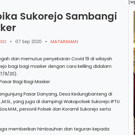
[w
spika Sukorejo Sambangi
sker
ARSO
•
07 Sep 2020
•
MATARAMAN
h dan memutus penyebaran Covid 19 di wilayah
rejo bagi bagi masker dengan cara keliling didalam
7/9/20).
ngunjung Pasar Danyang, Desa Kedungbanteng di
.,M.SI., yang juga di dampingi Wakapolsek Sukorejo IPTU
Sos.M.M., personil Polsek dan Koramil Sukorejo serta
juga memberikan himbauhan dan teguran kepada