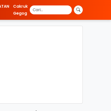
ATAN
Cakruk
Gegog