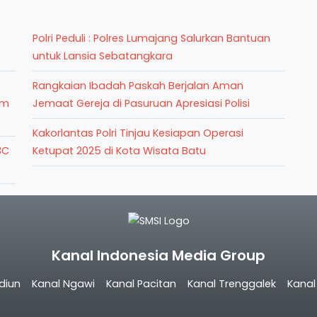
Polri Peduli : Polres Lumajang Salurkan Bantuan
untuk Lansia Sebatangkara
Rangkaian Ibadah Paskah Berjalan Aman
im
Jemaat Gereja di Pasuruan Apresiasi Polisi
Kakorlantas Polri Tinjau Kesiapan Operasi
3C
Ketupat 2025 di Kota Wisata Batu
Kanal Indonesia Media Group
diun
Kanal Ngawi
Kanal Pacitan
Kanal Trenggalek
Kana