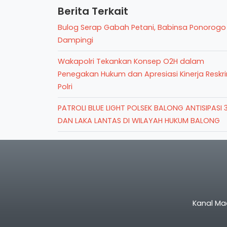
Berita Terkait
Bulog Serap Gabah Petani, Babinsa Ponorogo
Dampingi
Wakapolri Tekankan Konsep O2H dalam
Penegakan Hukum dan Apresiasi Kinerja Reskr
Polri
PATROLI BLUE LIGHT POLSEK BALONG ANTISIPASI 
DAN LAKA LANTAS DI WILAYAH HUKUM BALONG
Kanal Ma