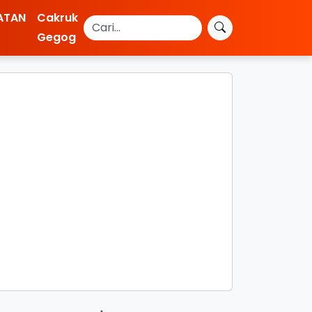
ATAN
Cakruk
Gegog