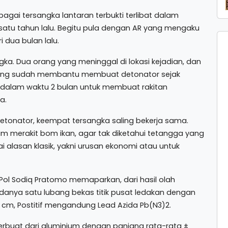
ebagai tersangka lantaran terbukti terlibat dalam
satu tahun lalu. Begitu pula dengan AR yang mengaku
dua bulan lalu.
ngka. Dua orang yang meninggal di lokasi kejadian, dan
ngka yang sudah membantu membuat detonator sejak
 dalam waktu 2 bulan untuk membuat rakitan
a.
onator, keempat tersangka saling bekerja sama.
am merakit bom ikan, agar tak diketahui tetangga yang
i alasan klasik, yakni urusan ekonomi atau untuk
Pol Sodiq Pratomo memaparkan, dari hasil olah
danya satu lubang bekas titik pusat ledakan dengan
 cm, Postitif mengandung Lead Azida Pb(N3)2.
erbuat dari aluminium dengan panjang rata-rata ±