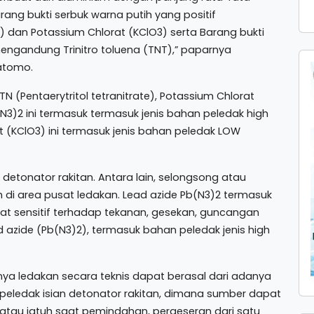
ang bukti serbuk warna putih yang positif
) dan Potassium Chlorat (KClO3) serta Barang bukti
mengandung Trinitro toluena (TNT),” paparnya
ratomo.
N (Pentaerytritol tetranitrate), Potassium Chlorat
b(N3)2 ini termasuk termasuk jenis bahan peledak high
t (KClO3) ini termasuk jenis bahan peledak LOW
etonator rakitan. Antara lain, selongsong atau
di area pusat ledakan. Lead azide Pb(N3)2 termasuk
gat sensitif terhadap tekanan, gesekan, guncangan
d azide (Pb(N3)2), termasuk bahan peledak jenis high
nya ledakan secara teknis dapat berasal dari adanya
eledak isian detonator rakitan, dimana sumber dapat
pi atau jatuh saat pemindahan, pergeseran dari satu