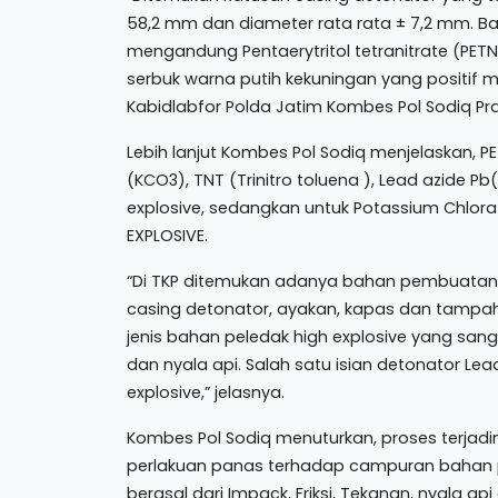
58,2 mm dan diameter rata rata ± 7,2 mm. Bar
mengandung Pentaerytritol tetranitrate (PETN
serbuk warna putih kekuningan yang positif 
Kabidlabfor Polda Jatim Kombes Pol Sodiq P
Lebih lanjut Kombes Pol Sodiq menjelaskan, PET
(KCO3), TNT (Trinitro toluena ), Lead azide P
explosive, sedangkan untuk Potassium Chlora
EXPLOSIVE.
“Di TKP ditemukan adanya bahan pembuatan d
casing detonator, ayakan, kapas dan tampah 
jenis bahan peledak high explosive yang san
dan nyala api. Salah satu isian detonator Lea
explosive,” jelasnya.
Kombes Pol Sodiq menuturkan, proses terjadi
perlakuan panas terhadap campuran bahan p
berasal dari Impack, Friksi, Tekanan, nyala a