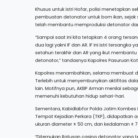
Khusus untuk istri Hofar, polisi menetapkan s
pembuatan detonator untuk bom ikan, sejak 
telah membantu memproduksi detonator dari 
“Sampai saat ini kita tetapkan 4 orang tersa
dua lagi yakni IF dan AR. IF ini istri tersa
setahun terakhir dan AR yang ikut membantu
detonator,” tandasnya Kapolres Pasuruan Kot
Kapolres menambahkan, selama membuat det
Terlebih untuk menyembunyikan aktifitas dal
lain. Motifnya pun, AKBP Arman menilai sebaga
memenuhi kebutuhan hidup sehari-hari.
Sementara, Kabidlabfor Polda Jatim Kombes 
Tempat Kejadian Perkara (TKP), didapatkan a
ukuran diameter ± 50 cm, dan kedalaman ± 7
“Ditemukan Ratusan casing detonator yang t