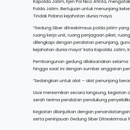
Kapolda Jatim, Irjen Pol Nico Afinta, mengat
Polda Jatim. Bertujuan untuk menunjang keb
Tindak Pidana kejahatan dunia maya.
“Gedung Siber ditreskrimsus polda jatim yang 
ruang kerja unit, ruang penjagaan piket, ruan
dilengkapi dengan peralatan penunjang, gu
kejahatan dunia maya” kata Kapolda Jatim, Irj
Pembangunan gedung dilaksanakan selama 7 (
hingga saat ini dengan sumber anggaran pe
“Sedangkan untuk alat – alat penunjang berasal
Usai meresmikan secara langsung, kegiatan 
serah terima peralatan pendukung penyelidi
Kegiatan dilanjutkan dengan penandatangana
serta peninjauan Gedung Siber Ditreskrimsus 