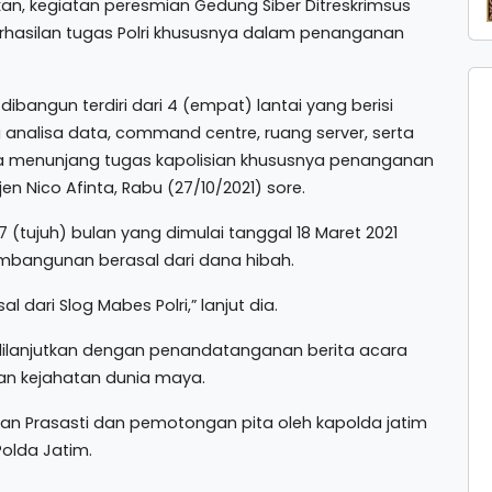
akan, kegiatan peresmian Gedung Siber Ditreskrimsus
erhasilan tugas Polri khususnya dalam penanganan
dibangun terdiri dari 4 (empat) lantai yang berisi
g analisa data, command centre, ruang server, serta
na menunjang tugas kapolisian khususnya penanganan
en Nico Afinta, Rabu (27/10/2021) sore.
tujuh) bulan yang dimulai tanggal 18 Maret 2021
mbangunan berasal dari dana hibah.
 dari Slog Mabes Polri,” lanjut dia.
dilanjutkan dengan penandatanganan berita acara
kan kejahatan dunia maya.
n Prasasti dan pemotongan pita oleh kapolda jatim
Polda Jatim.