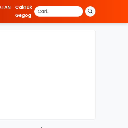
ATAN
Cakruk
Gegog