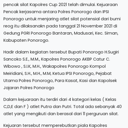
pencak silat Kapolres Cup 2021 telah dimulai. Kejuaraan
Pencak kerjasama antara Polres Ponorogo dan IPSI
Ponorogo untuk menjaring atlet silat potensial dari bumi
reog itu dilaksanakn pada tanggal 21 November 2021 di
Gedung PGRI Ponorogo Bantaran, Madusari, Kec. Siman,
Kabupaten Ponorogo.
Hadir dalam kegiatan tersebut Bupati Ponorogo H.Sugiri
Sancoko S.E., M.M., Kapolres Ponorogo AKBP Catur C.
Wibowo , S.I.K, M.H., Wakapolres Ponorogo Kompol
Meiridiani, S.H., M.H., M.M, Ketua IPSI Ponorogo, Pejabat
Utama Polres Ponorogo, Para Kasat, Kasi dan Kapolsek
Jajaran Polres Ponorogo
Dalam kejuaraan itu terdiri dari 4 kategori kelas ( Kelas
C,D,E dan F ) atlet Putra dan Putri. Total ada sebanyak 40
atlet yang mengikuti dan berasal dari 11 perguruan silat.
Kejuaran tersebut memperebutkan piala Kapolres