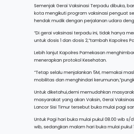
Semenjak Gerai Vaksinasi Terpadu dibuka, b
kota mengikuti program vaksinasi penguat s
hendak mudik dengan perjalanan udara denga
“Di gerai vaksinasi terpadu ini, tidak hanya 
untuk dosis 1 dan dosis 2,”tambah Kapolres P
Lebih lanjut Kapolres Pamekasan menghimbau 
menerapkan protokol Kesehatan.
“Tetap selalu menjalankan 5M, memakai mas
mobilitas dan menghindari kerumunan,”pungk
Untuk diketahui,demi memudahkan masyara
masyarakat yang akan Vaksin, Gerai Vaksina
Lancor Sisi Timur tersebut buka mulai pagi s
Untuk Pagi hari buka mulai pukul 08.00 wib s/d 
wib, sedangkan malam hari buka mulai pukul 19