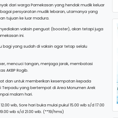
anyak dari warga Pamekasan yang hendak mudik keluar
ebagai persyaratan mudik lebaran, utamanya yang
n tujuan ke luar madura.
menyediakan vaksin penguat (booster), akan tetapi juga
amekasan ini.
bagi yang sudah di vaksin agar tetap selalu
ker, mencuci tangan, menjaga jarak, membatasi
as AKBP Rogib.
kat dan untuk memberikan kesempatan kepada
si Terpadu yang bertempat di Area Monumen Arek
ampai malam hari.
12.00 wib, Sore hari buka mulai pukul 15.00 wib s/d 17.00
.00 wib s/d 21.00 wib. (**19/hms)