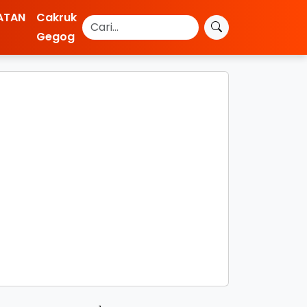
ATAN
Cakruk
Gegog