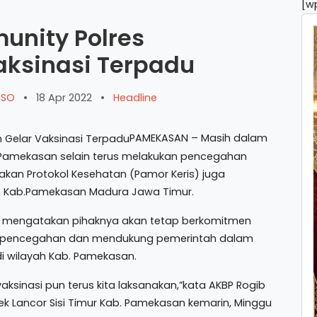
[w
unity Polres
ksinasi Terpadu
ARSO
•
18 Apr 2022
•
Headline
PAMEKASAN – Masih dalam
Pamekasan selain terus melakukan pencegahan
kan Protokol Kesehatan (Pamor Keris) juga
ah Kab.Pamekasan Madura Jawa Timur.
I.K mengatakan pihaknya akan tetap berkomitmen
a pencegahan dan mendukung pemerintah dalam
i wilayah Kab. Pamekasan.
vaksinasi pun terus kita laksanakan,”kata AKBP Rogib
ek Lancor Sisi Timur Kab. Pamekasan kemarin, Minggu