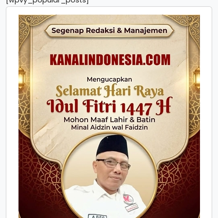
[wpvy_popular_posts]