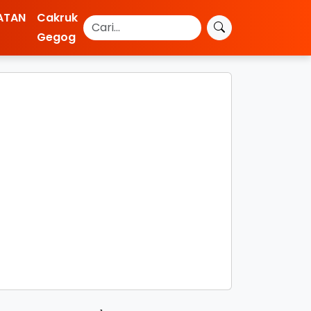
ATAN
Cakruk
Gegog