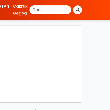
ATAN
Cakruk
Gegog