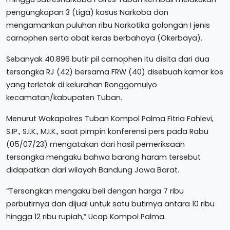
pengungkapan 3 (tiga) kasus Narkoba dan
mengamankan puluhan ribu Narkotika golongan I jenis
carnophen serta obat keras berbahaya (Okerbaya).
Sebanyak 40.896 butir pil carnophen itu disita dari dua
tersangka RJ (42) bersama FRW (40) disebuah kamar kos
yang terletak di kelurahan Ronggomulyo
kecamatan/kabupaten Tuban.
Menurut Wakapolres Tuban Kompol Palma Fitria Fahlevi,
S.IP., S.I.K., M.I.K., saat pimpin konferensi pers pada Rabu
(05/07/23) mengatakan dari hasil pemeriksaan
tersangka mengaku bahwa barang haram tersebut
didapatkan dari wilayah Bandung Jawa Barat.
“Tersangkan mengaku beli dengan harga 7 ribu
perbutirnya dan dijual untuk satu butirnya antara 10 ribu
hingga 12 ribu rupiah,” Ucap Kompol Palma.