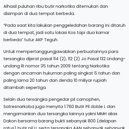
Alhasil puluhan ribu butir narkotika ditemukan dan
disimpan di dua tempat berbeda.
“Pada saat kita lakukan penggeledahan barang ini ditaruh
di dua tempat, jadi satu lokasi Kos tapi dua kamar
berbeda” tutur AKP Teguh.
Untuk mempertanggungjawabkan perbuatannya para
tersangka dijerat pasal 114 (2), 112 (2) Jo Pasal 132 Undang-
undang RI nomor 35 tahun 2009 tentang Narkotika
dengan ancaman hukuman paling singkat 5 tahun dan
paling lama 20 tahun dan denda 10 miliyar rupiah
ditambah sepertiga.
Selain dua tersangka pengedar pil carnophen,
Satresnarkoba juga menyita 1.760 Butir Pil doble L dan
mengamankan dua tersangka lainnya yakni MMH alias
Dakon bersama barang bukti sebanyak 800 (delapan
ratus) butir pil LL serta tersangka AAN sebanyak sebanyak