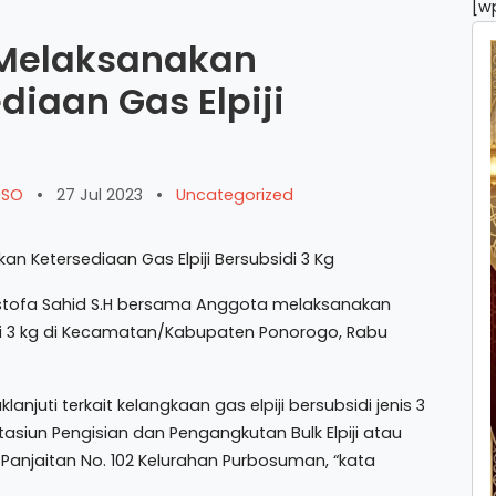
[w
 Melaksanakan
iaan Gas Elpiji
ARSO
•
27 Jul 2023
•
Uncategorized
stofa Sahid S.H bersama Anggota melaksanakan
idi 3 kg di Kecamatan/Kabupaten Ponorogo, Rabu
njuti terkait kelangkaan gas elpiji bersubsidi jenis 3
asiun Pengisian dan Pengangkutan Bulk Elpiji atau
 Panjaitan No. 102 Kelurahan Purbosuman, “kata