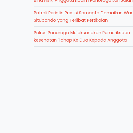
Bina Fisik, Anggota Kodim Ponorogo Lari Jala
Patroli Perintis Presisi Samapta Damaikan Wa
Situbondo yang Terlibat Pertikaian
Polres Ponorogo Melaksanakan Pemeriksaan
kesehatan Tahap Ke Dua Kepada Anggota