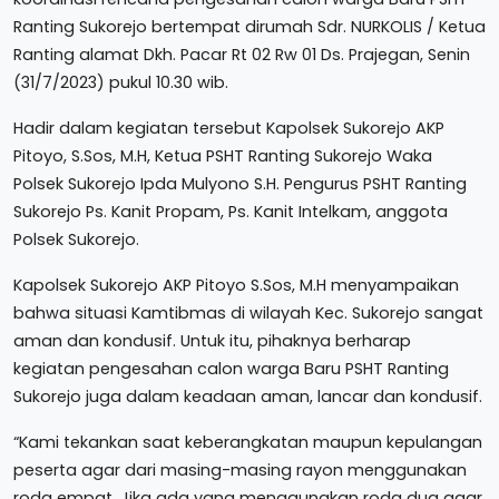
Ranting Sukorejo bertempat dirumah Sdr. NURKOLIS / Ketua
Ranting alamat Dkh. Pacar Rt 02 Rw 01 Ds. Prajegan, Senin
(31/7/2023) pukul 10.30 wib.
Hadir dalam kegiatan tersebut Kapolsek Sukorejo AKP
Pitoyo, S.Sos, M.H, Ketua PSHT Ranting Sukorejo Waka
Polsek Sukorejo Ipda Mulyono S.H. Pengurus PSHT Ranting
Sukorejo Ps. Kanit Propam, Ps. Kanit Intelkam, anggota
Polsek Sukorejo.
Kapolsek Sukorejo AKP Pitoyo S.Sos, M.H menyampaikan
bahwa situasi Kamtibmas di wilayah Kec. Sukorejo sangat
aman dan kondusif. Untuk itu, pihaknya berharap
kegiatan pengesahan calon warga Baru PSHT Ranting
Sukorejo juga dalam keadaan aman, lancar dan kondusif.
“Kami tekankan saat keberangkatan maupun kepulangan
peserta agar dari masing-masing rayon menggunakan
roda empat. Jika ada yang menggunakan roda dua agar