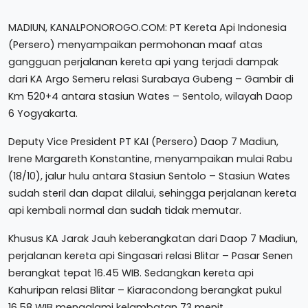
MADIUN, KANALPONOROGO.COM: PT Kereta Api Indonesia
(Persero) menyampaikan permohonan maaf atas
gangguan perjalanan kereta api yang terjadi dampak
dari KA Argo Semeru relasi Surabaya Gubeng – Gambir di
Km 520+4 antara stasiun Wates – Sentolo, wilayah Daop
6 Yogyakarta.
Deputy Vice President PT KAI (Persero) Daop 7 Madiun,
Irene Margareth Konstantine, menyampaikan mulai Rabu
(18/10), jalur hulu antara Stasiun Sentolo – Stasiun Wates
sudah steril dan dapat dilalui, sehingga perjalanan kereta
api kembali normal dan sudah tidak memutar.
Khusus KA Jarak Jauh keberangkatan dari Daop 7 Madiun,
perjalanan kereta api Singasari relasi Blitar – Pasar Senen
berangkat tepat 16.45 WIB. Sedangkan kereta api
Kahuripan relasi Blitar – Kiaracondong berangkat pukul
16.58 WIB mengalami kelambatan 73 menit.