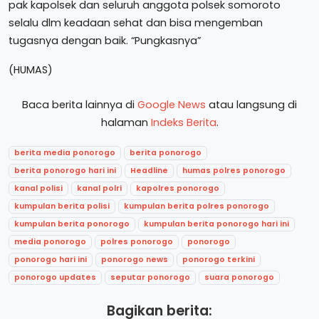
pak kapolsek dan seluruh anggota polsek somoroto
selalu dlm keadaan sehat dan bisa mengemban
tugasnya dengan baik. “Pungkasnya”
(HUMAS)
Baca berita lainnya di
Google News
atau langsung di
halaman
Indeks Berita
.
berita media ponorogo
berita ponorogo
berita ponorogo hari ini
Headline
humas polres ponorogo
kanal polisi
kanal polri
kapolres ponorogo
kumpulan berita polisi
kumpulan berita polres ponorogo
kumpulan berita ponorogo
kumpulan berita ponorogo hari ini
media ponorogo
polres ponorogo
ponorogo
ponorogo hari ini
ponorogo news
ponorogo terkini
ponorogo updates
seputar ponorogo
suara ponorogo
Bagikan berita: