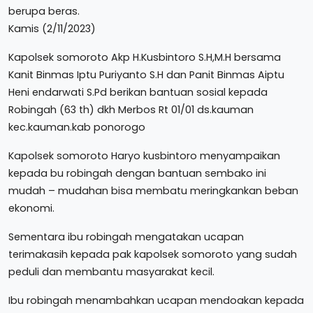
berupa beras.
Kamis (2/11/2023)
Kapolsek somoroto Akp H.Kusbintoro S.H,M.H bersama
Kanit Binmas Iptu Puriyanto S.H dan Panit Binmas Aiptu
Heni endarwati S.Pd berikan bantuan sosial kepada
Robingah (63 th) dkh Merbos Rt 01/01 ds.kauman
kec.kauman.kab ponorogo
Kapolsek somoroto Haryo kusbintoro menyampaikan
kepada bu robingah dengan bantuan sembako ini
mudah – mudahan bisa membatu meringkankan beban
ekonomi.
Sementara ibu robingah mengatakan ucapan
terimakasih kepada pak kapolsek somoroto yang sudah
peduli dan membantu masyarakat kecil.
Ibu robingah menambahkan ucapan mendoakan kepada