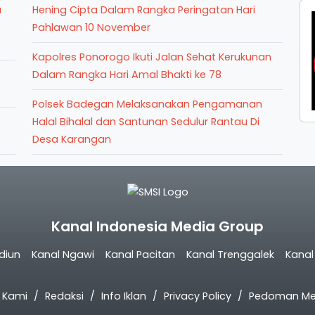
a
Hening Cipta Dalam Rangka Peringatan Hari
Pahlawan 10 November
Kapolres Ponorogo Ikuti Jalan Sehat Kerukunan
Dalam Rangka Hari Amal Bhakti ke 78
Polsek Badegan Melaksanakan Pengamanan
Halal Bihalal dan Santunan Sedulur Rantau Di
Desa Karangan
Kanal Indonesia Media Group
diun
Kanal Ngawi
Kanal Pacitan
Kanal Trenggalek
Kana
 Kami
Redaksi
Info Iklan
Privacy Policy
Pedoman Med