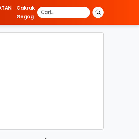
ATAN
Cakruk
Gegog