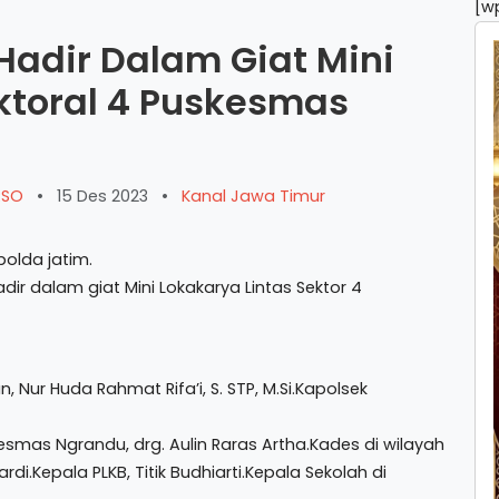
[w
Hadir Dalam Giat Mini
ktoral 4 Puskesmas
ARSO
•
15 Des 2023
•
Kanal Jawa Timur
olda jatim.
ir dalam giat Mini Lokakarya Lintas Sektor 4
Nur Huda Rahmat Rifa’i, S. STP, M.Si.Kapolsek
esmas Ngrandu, drg. Aulin Raras Artha.Kades di wilayah
.Kepala PLKB, Titik Budhiarti.Kepala Sekolah di