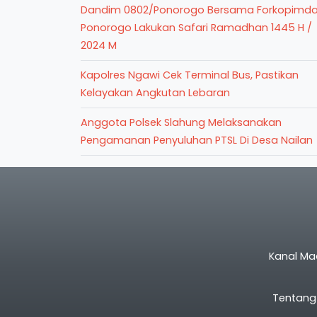
Dandim 0802/Ponorogo Bersama Forkopimd
Ponorogo Lakukan Safari Ramadhan 1445 H /
2024 M
Kapolres Ngawi Cek Terminal Bus, Pastikan
Kelayakan Angkutan Lebaran
Anggota Polsek Slahung Melaksanakan
Pengamanan Penyuluhan PTSL Di Desa Nailan
Kanal Ma
Tentang