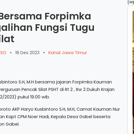
[w
 Bersama Forpimka
alihan Fungsi Tugu
lat
ARSO
•
18 Des 2023
•
Kanal Jawa Timur
bintoro S.H, M.H bersama jajaran Forpimka Kauman
rguruan Pencak Silat PSHT di Rt 2 , Rw 2 Dukuh Krajan
2023) pukul 19.00 wib.
roto AKP Haryo Kusbintoro S.H, M.H, Camat Kauman Nur
uman Kapt CPM Noer Hadi, Kepala Desa Gabel beserta
on Gabel.