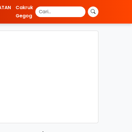
ATAN
Cakruk
Gegog