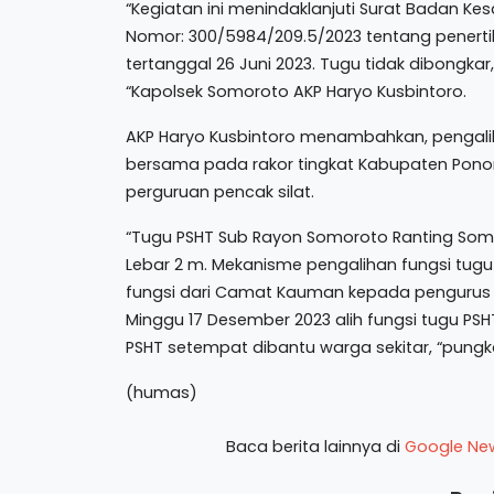
“Kegiatan ini menindaklanjuti Surat Badan K
Nomor: 300/5984/209.5/2023 tentang penert
tertanggal 26 Juni 2023. Tugu tidak dibongkar
“Kapolsek Somoroto AKP Haryo Kusbintoro.
AKP Haryo Kusbintoro menambahkan, pengaliha
bersama pada rakor tingkat Kabupaten Po
perguruan pencak silat.
“Tugu PSHT Sub Rayon Somoroto Ranting Somor
Lebar 2 m. Mekanisme pengalihan fungsi tugu
fungsi dari Camat Kauman kepada pengurus PS
Minggu 17 Desember 2023 alih fungsi tugu PS
PSHT setempat dibantu warga sekitar, “pungk
(humas)
Baca berita lainnya di
Google Ne