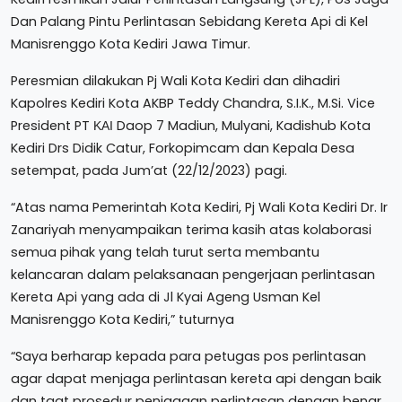
Dan Palang Pintu Perlintasan Sebidang Kereta Api di Kel
Manisrenggo Kota Kediri Jawa Timur.
Peresmian dilakukan Pj Wali Kota Kediri dan dihadiri
Kapolres Kediri Kota AKBP Teddy Chandra, S.I.K., M.Si. Vice
President PT ΚΑΙ Daop 7 Madiun, Mulyani, Kadishub Kota
Kediri Drs Didik Catur, Forkopimcam dan Kepala Desa
setempat, pada Jum’at (22/12/2023) pagi.
“Atas nama Pemerintah Kota Kediri, Pj Wali Kota Kediri Dr. Ir
Zanariyah menyampaikan terima kasih atas kolaborasi
semua pihak yang telah turut serta membantu
kelancaran dalam pelaksanaan pengerjaan perlintasan
Kereta Api yang ada di Jl Kyai Ageng Usman Kel
Manisrenggo Kota Kediri,” tuturnya
“Saya berharap kepada para petugas pos perlintasan
agar dapat menjaga perlintasan kereta api dengan baik
dan taat prosedur penjagaan perlintasan dengan benar,