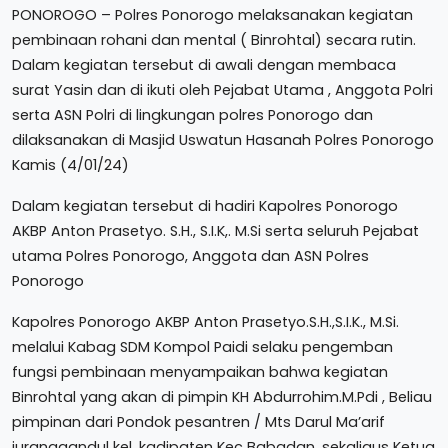
PONOROGO – Polres Ponorogo melaksanakan kegiatan
pembinaan rohani dan mental ( Binrohtal) secara rutin.
Dalam kegiatan tersebut di awali dengan membaca
surat Yasin dan di ikuti oleh Pejabat Utama , Anggota Polri
serta ASN Polri di lingkungan polres Ponorogo dan
dilaksanakan di Masjid Uswatun Hasanah Polres Ponorogo
Kamis (4/01/24)
Dalam kegiatan tersebut di hadiri Kapolres Ponorogo
AKBP Anton Prasetyo. S.H., S.I.K,. M.Si serta seluruh Pejabat
utama Polres Ponorogo, Anggota dan ASN Polres
Ponorogo
Kapolres Ponorogo AKBP Anton Prasetyo.S.H.,S.I.K., M.Si.
melalui Kabag SDM Kompol Paidi selaku pengemban
fungsi pembinaan menyampaikan bahwa kegiatan
Binrohtal yang akan di pimpin KH Abdurrohim.M.Pdi , Beliau
pimpinan dari Pondok pesantren / Mts Darul Ma’arif
juranggandul kel. kadipaten Kec Babadan, sekaligus Ketua